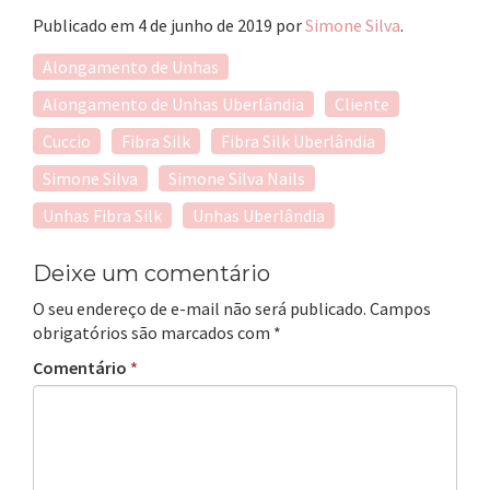
ats
eb
itt
egr
ail
py
Publicado em
4 de junho de 2019
por
Simone Silva
.
Ap
oo
er
am
Lin
Alongamento de Unhas
p
k
k
Alongamento de Unhas Uberlândia
Cliente
Cuccio
Fibra Silk
Fibra Silk Uberlândia
Simone Silva
Simone Silva Nails
Unhas Fibra Silk
Unhas Uberlândia
Deixe um comentário
O seu endereço de e-mail não será publicado.
Campos
obrigatórios são marcados com
*
Comentário
*