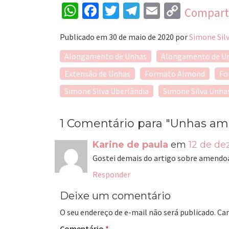
Wh
Fac
Tw
Tel
Em
Co
Compart
ats
eb
itt
egr
ail
py
Publicado em
30 de maio de 2020
por
Simone Sil
Ap
oo
er
am
Lin
Alongamento de Unhas
Alongamento de Un
p
k
k
Extensão de Unhas
Formato Almond
Fo
Simone Silva Uberlândia
Simone Silva Unha
1 Comentário para
"Unhas am
Karine de paula
em
12 de d
Gostei demais do artigo sobre amendoa
Responder
Deixe um comentário
O seu endereço de e-mail não será publicado.
Ca
Comentário
*