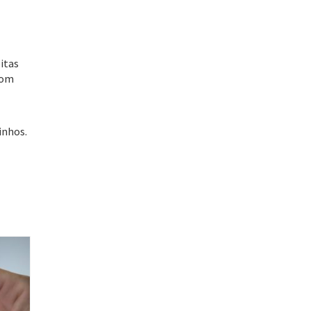
itas
com
inhos.