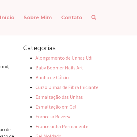
Início
Sobre Mim
Contato
Categorias
Alongamento de Unhas Udi
mond,
Baby Boomer Nails Art
Banho de Cálcio
Curso Unhas de Fibra Iniciante
Esmaltação das Unhas
Esmaltação em Gel
Francesa Reversa
Francesinha Permanente
po de
mato de
Gel Moldado