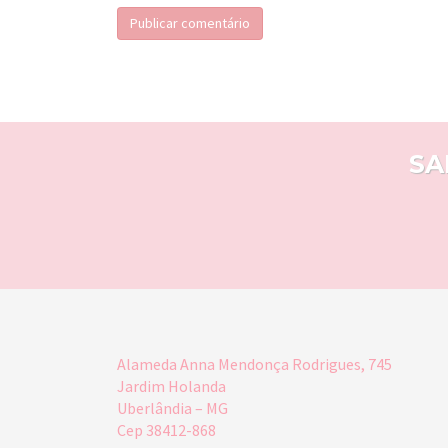
SA
Alameda Anna Mendonça Rodrigues, 745
Jardim Holanda
Uberlândia – MG
Cep 38412-868