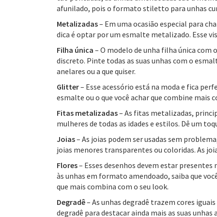
afunilado, pois o formato stiletto para unhas c
Metalizadas
– Em uma ocasião especial para ch
dica é optar por um esmalte metalizado. Esse vi
Filha única
– O modelo de unha filha única com
discreto. Pinte todas as suas unhas com o esmal
anelares ou a que quiser.
Glitter
– Esse acessório está na moda e fica per
esmalte ou o que você achar que combine mais c
Fitas metalizadas
– As fitas metalizadas, princ
mulheres de todas as idades e estilos. Dê um to
Joias
– As joias podem ser usadas sem problem
joias menores transparentes ou coloridas. As j
Flores
– Esses desenhos devem estar presentes na
às unhas em formato amendoado, saiba que você 
que mais combina com o seu look.
Degradê
– As unhas degradê trazem cores iguais 
degradê para destacar ainda mais as suas unhas