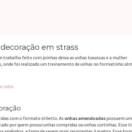
ecoração em strass
trabalho feito com joinhas deixa as unhas luxuosas e a mulher
ils, onde foi realizado um treinamento de unhas no formatinho al
e vidro
oração
idas com o formato stiletto. As
unhas amendoadas
possuem um
ado por quem possui unhas compridas ou unhas curtinhas. Esse ti
a amêndoa, e fama de serem mais resistentes à quebra. Esse for