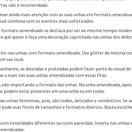
urtas não é recomendado.
amar ainda mais atenção com as suas unhas em formato amendoad
sual combina com os eventos mais sofisticados.
 o formato amendoado se destaca por ser ao mesmo tempo moder
te que quiser e faça uma decoração caprichada nas unhas dos dedo
feito nas unhas com formato amendoado. Use glitter da mesma co
om seu look.
ipalmente, as douradas e prateadas podem fazer parte do visual de
que a mais nas suas unhas amendoadas com essas fitas.
a, não importando o formato das unhas. Na unha amendoada, apo
oias podem estar presentes em uma unha ou em todas.
s unhas femininas, pois, são lindos, delicados e românticos. Se a
pode usar flores de tamanhos e formatos diversos. Basta escolhe
com tonalidades diferentes ou cores parecidas. Invista nas unhas
 amendoadas.