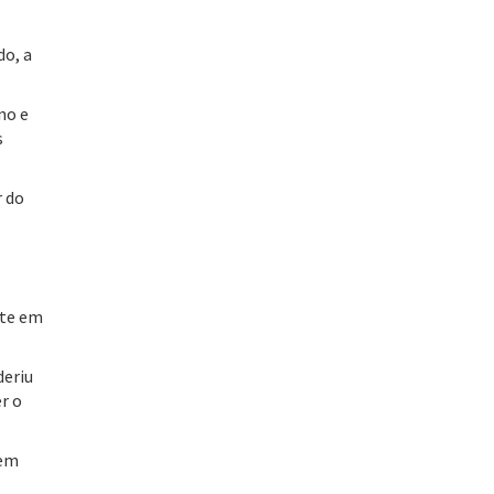
o, a
no e
s
r do
ste em
deriu
r o
 em