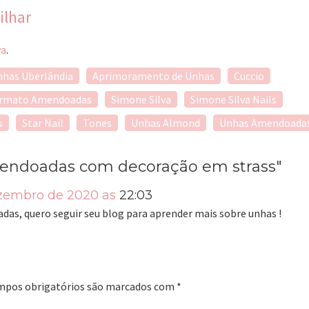
ilhar
va
.
has Uberlândia
Aprimoramento de Unhas
Cuccio
rmato Amendoadas
Simone Silva
Simone Silva Nails
s
Star Nail
Tones
Unhas Almond
Unhas Amendoada
endoadas com decoração em strass"
ezembro de 2020 as
22:03
das, quero seguir seu blog para aprender mais sobre unhas !
mpos obrigatórios são marcados com
*