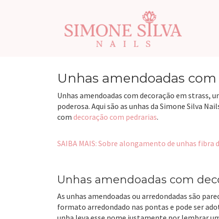
Pular para o conteúdo
Unhas amendoadas com d
Unhas amendoadas com decoração em strass, um 
poderosa. Aqui são as unhas da Simone Silva Na
com
decoração com pedrarias
.
SAIBA MAIS: Sobre alongamento de unhas fibra d
Unhas amendoadas com dec
As unhas amendoadas ou arredondadas são parec
formato arredondado nas pontas e pode ser adot
unha leva esse nome justamente por lembrar um