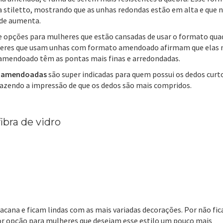
a stiletto, mostrando que as unhas redondas estão em alta e que 
de aumenta.
 opções para mulheres que estão cansadas de usar o formato qua
ulheres que usam unhas com formato amendoado afirmam que elas 
amendoado têm as pontas mais finas e arredondadas.
 amendoadas
são super indicadas para quem possui os dedos curt
razendo a impressão de que os dedos são mais compridos.
bra de vidro
ana e ficam lindas com as mais variadas decorações. Por não fi
r opção para mulheres que desejam esse estilo um pouco mais