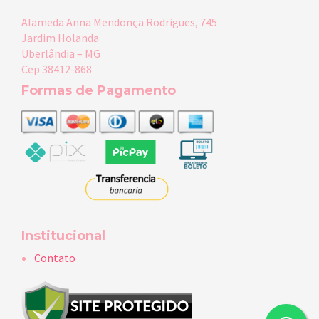
Alameda Anna Mendonça Rodrigues, 745
Jardim Holanda
Uberlândia – MG
Cep 38412-868
Formas de Pagamento
Institucional
Contato